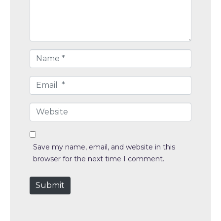
n
t
*
N
a
m
E
e
m
*
a
W
i
e
l
b
*
s
Save my name, email, and website in this
i
browser for the next time I comment.
t
e
Submit