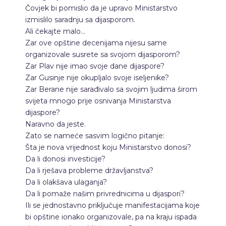
Čovjek bi pomislio da je upravo Ministarstvo
izmislilo saradnju sa dijasporom.
Ali čekajte malo…
Zar ove opštine decenijama nijesu same
organizovale susrete sa svojom dijasporom?
Zar Plav nije imao svoje dane dijaspore?
Zar Gusinje nije okupljalo svoje iseljenike?
Zar Berane nije sarađivalo sa svojim ljudima širom
svijeta mnogo prije osnivanja Ministarstva
dijaspore?
Naravno da jeste.
Zato se nameće sasvim logično pitanje:
Šta je nova vrijednost koju Ministarstvo donosi?
Da li donosi investicije?
Da li rješava probleme državljanstva?
Da li olakšava ulaganja?
Da li pomaže našim privrednicima u dijaspori?
Ili se jednostavno priključuje manifestacijama koje
bi opštine ionako organizovale, pa na kraju ispada