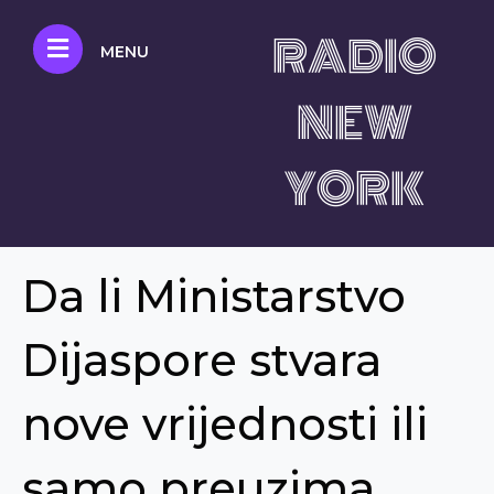
RADIO
MENU
NEW
YORK
Da li Ministarstvo
Dijaspore stvara
nove vrijednosti ili
samo preuzima