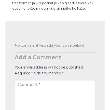
transformacija. Prepoznat je kao glas dijaspore koji
govori ono što mnogi misle, ali rijetko ko kaže.
No comment yet, add your voice below!
Add a Comment
Your email address will not be published.
Required fields are marked
*
C
o
m
m
e