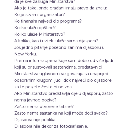
da je sve zasluga Ministarstva?
Ako je tako, onda građani imaju pravo da znaju:
Ko je stvarni organizator?
Ko finansira najveći dio programa?
Koliko ulažu opštine?
Koliko ulaže Ministarstvo?
A koliko, kao i uvijek, ulaže sama dijaspora?
Još jedno pitanje posebno zanima dijasporu u
New Yorku.
Prema informacijama koje sam dobio od više ljudi
koji su prisustvovali sastancima, predstavnici
Ministarstva uglavnom razgovaraju sa unaprijed
odabranim krugom ljudi, dok najveći dio dijaspore
za te posjete često ni ne zna.
Ako Ministarstvo predstavlja cijelu dijasporu, zašto
nema javnog poziva?
Zašto nema otvorene tribine?
Zašto nema sastanka na koji može doći svako?
Dijaspora nije publika.
Dijaspora nije dekor za fotografisanje.