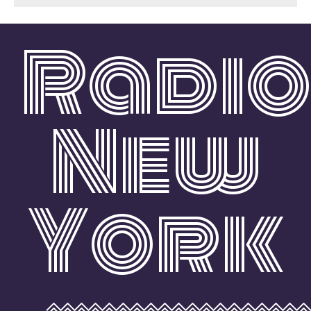
Radi
New
York