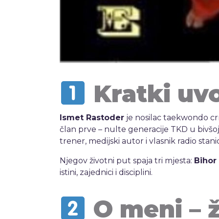
Kratki uv
Ismet Rastoder
je nosilac taekwondo c
član prve – nulte generacije TKD u bivšoj
trener, medijski autor i vlasnik radio stan
Njegov životni put spaja tri mjesta:
Bihor
istini, zajednici i disciplini.
O meni – ž