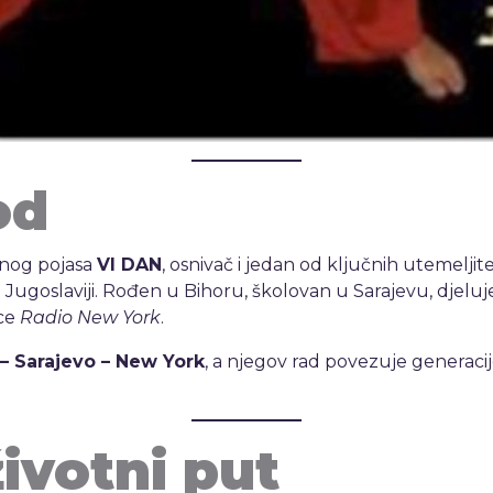
od
rnog pojasa
VI DAN
, osnivač i jedan od ključnih utemelji
 Jugoslaviji. Rođen u Bihoru, školovan u Sarajevu, djeluj
ice
Radio New York
.
 – Sarajevo – New York
, a njegov rad povezuje generacije
ivotni put