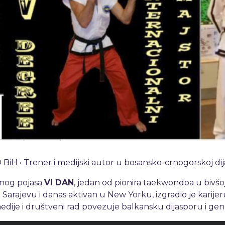
iH • Trener i medijski autor u bosansko-crnogorskoj dij
rnog pojasa
VI DAN
, jedan od pionira taekwondoa u bivšoj 
arajevu i danas aktivan u New Yorku, izgradio je karijeru
medije i društveni rad povezuje balkansku dijasporu i gen