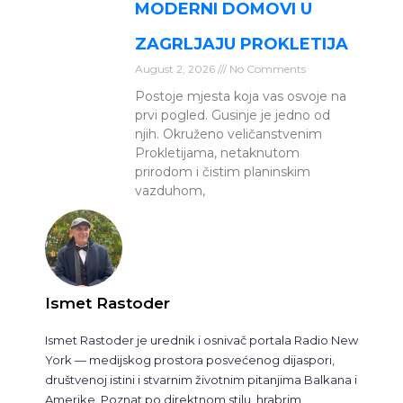
MODERNI DOMOVI U
ZAGRLJAJU PROKLETIJA
August 2, 2026
No Comments
Postoje mjesta koja vas osvoje na
prvi pogled. Gusinje je jedno od
njih. Okruženo veličanstvenim
Prokletijama, netaknutom
prirodom i čistim planinskim
vazduhom,
Ismet Rastoder
Ismet Rastoder je urednik i osnivač portala Radio New
York — medijskog prostora posvećenog dijaspori,
društvenoj istini i stvarnim životnim pitanjima Balkana i
Amerike. Poznat po direktnom stilu, hrabrim