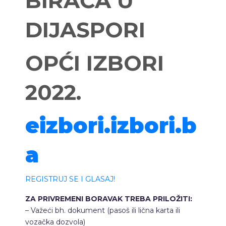
BIRAČA U
DIJASPORI
OPĆI IZBORI
2022.
eizbori.izbori.b
a
REGISTRUJ SE I GLASAJ!
ZA PRIVREMENI BORAVAK TREBA PRILOŽITI:
– Važeći bh. dokument (pasoš ili lična karta ili
vozačka dozvola)