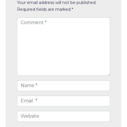
Your email address will not be published.
Required fields are marked
*
C
o
m
m
e
n
t
*
N
a
m
E
e
m
*
a
W
i
e
l