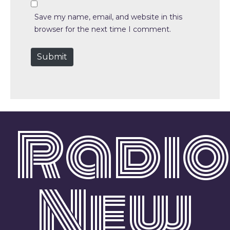
b
*
s
Save my name, email, and website in this
i
browser for the next time I comment.
t
e
Submit
Radi
New