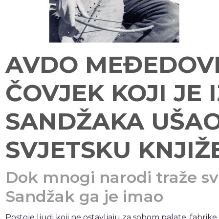
AVDO MEĐEDOVI
ČOVJEK KOJI JE I
SANDŽAKA UŠAO
SVJETSKU KNJI
Dok mnogi narodi traže s
Sandžak ga je imao
Postoje ljudi koji ne ostavljaju za sobom palate, fabrike 