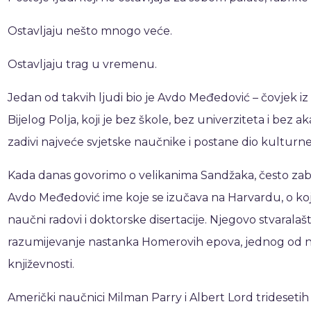
Ostavljaju nešto mnogo veće.
Ostavljaju trag u vremenu.
Jedan od takvih ljudi bio je Avdo Međedović – čovjek i
Bijelog Polja, koji je bez škole, bez univerziteta i bez 
zadivi najveće svjetske naučnike i postane dio kulturne
Kada danas govorimo o velikanima Sandžaka, često zab
Avdo Međedović ime koje se izučava na Harvardu, o koj
naučni radovi i doktorske disertacije. Njegovo stvaralašt
razumijevanje nastanka Homerovih epova, jednog od na
književnosti.
Američki naučnici Milman Parry i Albert Lord tridesetih