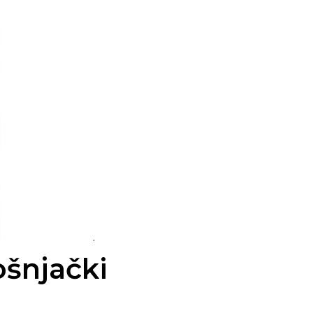
šnjački