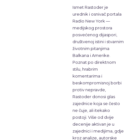
Ismet Rastoder je
urednik i osnivač portala
Radio New York —
medijskog prostora
posvećenog dijaspori,
društvenoj istini i stvarnim
životnim pitanjima
Balkana i Amerike.
Poznat po direktnom
stilu, hrabrim
komentarima i
beskompromisnoj borbi
protiv nepravde,
Rastoder donosi glas
zajednice koja se često
ne čuje, ali itekako
postoji. Više od dvije
decenije aktivan je u
zajednici i medijima, gdje
kroz analize, autorske