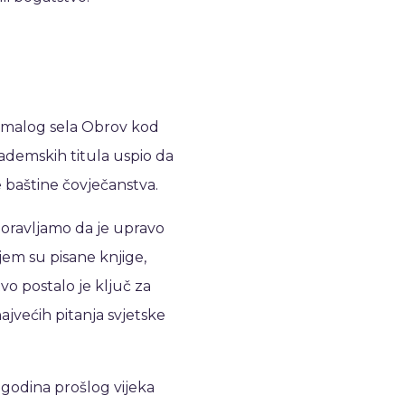
z malog sela Obrov kod
akademskih titula uspio da
 baštine čovječanstva.
oravljamo da je upravo
em su pisane knjige,
vo postalo je ključ za
jvećih pitanja svjetske
 godina prošlog vijeka