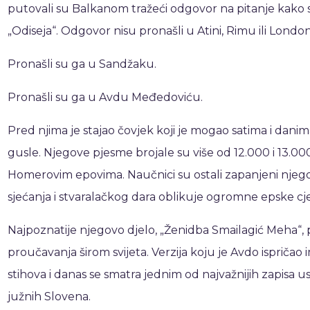
putovali su Balkanom tražeći odgovor na pitanje kako su 
„Odiseja“. Odgovor nisu pronašli u Atini, Rimu ili Londo
Pronašli su ga u Sandžaku.
Pronašli su ga u Avdu Međedoviću.
Pred njima je stajao čovjek koji je mogao satima i dani
gusle. Njegove pjesme brojale su više od 12.000 i 13.0
Homerovim epovima. Naučnici su ostali zapanjeni nje
sjećanja i stvaralačkog dara oblikuje ogromne epske cje
Najpoznatije njegovo djelo, „Ženidba Smailagić Meha“,
proučavanja širom svijeta. Verzija koju je Avdo ispričao 
stihova i danas se smatra jednim od najvažnijih zapisa 
južnih Slovena.