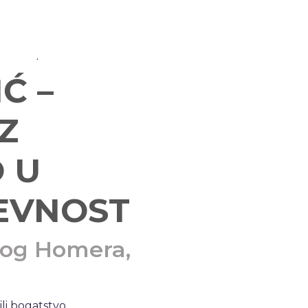
Ć –
Z
 U
ŽEVNOST
vog Homera,
ili bogatstvo.