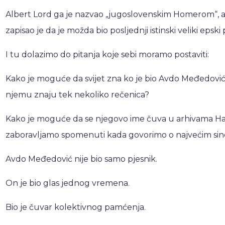
Albert Lord ga je nazvao „jugoslovenskim Homerom“, 
zapisao je da je možda bio posljednji istinski veliki epski
I tu dolazimo do pitanja koje sebi moramo postaviti:
Kako je moguće da svijet zna ko je bio Avdo Međedovi
njemu znaju tek nekoliko rečenica?
Kako je moguće da se njegovo ime čuva u arhivama Ha
zaboravljamo spomenuti kada govorimo o najvećim sin
Avdo Međedović nije bio samo pjesnik.
On je bio glas jednog vremena.
Bio je čuvar kolektivnog pamćenja.