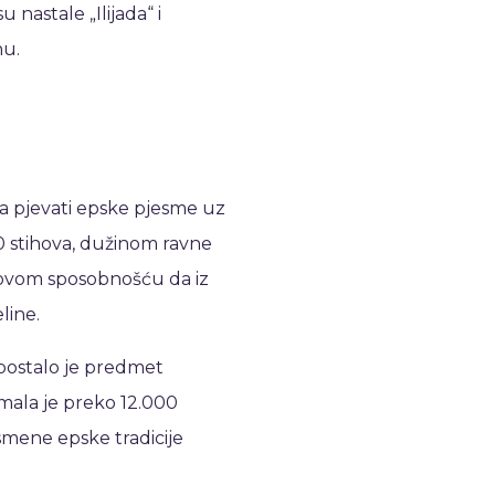
nastale „Ilijada“ i
nu.
ma pjevati epske pjesme uz
00 stihova, dužinom ravne
govom sposobnošću da iz
line.
 postalo je predmet
imala je preko 12.000
usmene epske tradicije