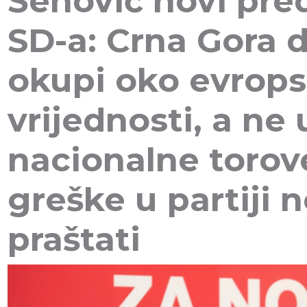
Šehović novi pre
SD-a: Crna Gora 
okupi oko evrops
vrijednosti, a ne 
nacionalne torov
greške u partiji
praštati