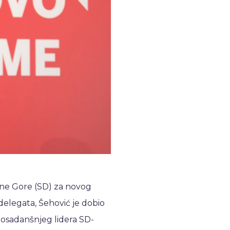
e Gore (SD) za novog
 delegata, Šehović je dobio
 dosadanšnjeg lidera SD-