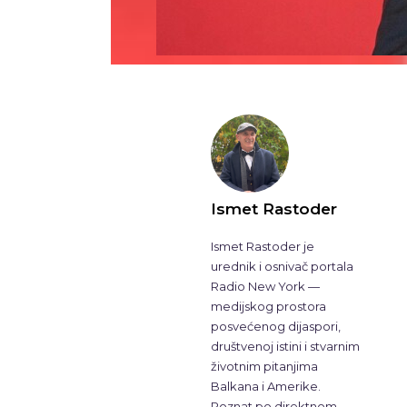
Ismet Rastoder
Ismet Rastoder je
urednik i osnivač portala
Radio New York —
medijskog prostora
posvećenog dijaspori,
društvenoj istini i stvarnim
životnim pitanjima
Balkana i Amerike.
Poznat po direktnom