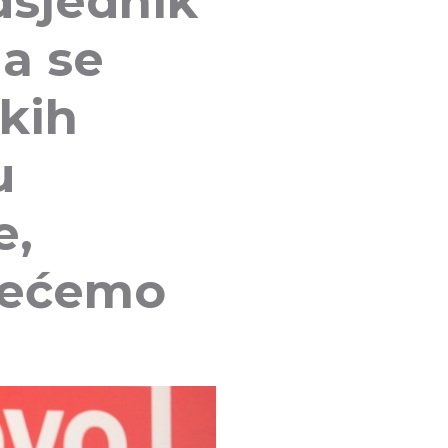
dsjednik
da se
kih
u
e,
 nećemo