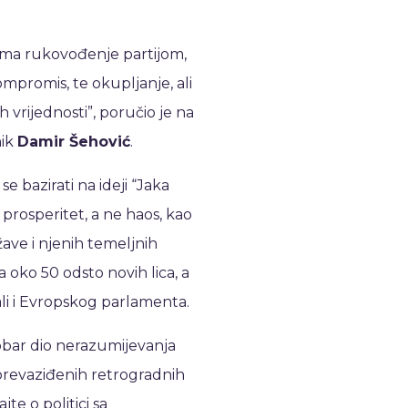
zima rukovođenje partijom,
mpromis, te okupljanje, ali
vrijednosti”, poručio je na
nik
Damir Šehović
.
se bazirati na ideji “Jaka
prosperitet, a ne haos, kao
žave i njenih temeljnih
a oko 50 odsto novih lica, a
ali i Evropskog parlamenta.
obar dio nerazumijevanja
prevaziđenih retrogradnih
jte o politici sa