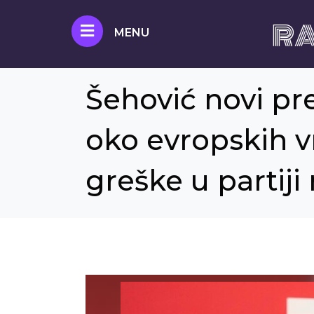
RA
MENU
Šehović novi pr
oko evropskih vr
greške u partiji