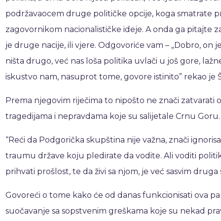
podržavaocem druge političke opcije, koga smatrate p
zagovornikom nacionalističke ideje. A onda ga pitajte za p
je druge nacije, ili vjere. Odgovoriće vam – „Dobro, on j
ništa drugo, već nas loša politika uvlači u još gore, lažn
iskustvo nam, nasuprot tome, govore istinito” rekao je 
Prema njegovim riječima to nipošto ne znači zatvarati oč
tragedijama i nepravdama koje su salijetale Crnu Goru.
“Reći da Podgorička skupština nije važna, znači ignorisat
traumu države koju pledirate da vodite. Ali voditi politi
prihvati prošlost, te da živi sa njom, je već sasvim druga 
Govoreći o tome kako će od danas funkcionisati ova parti
suočavanje sa sopstvenim greškama koje su nekad pravl