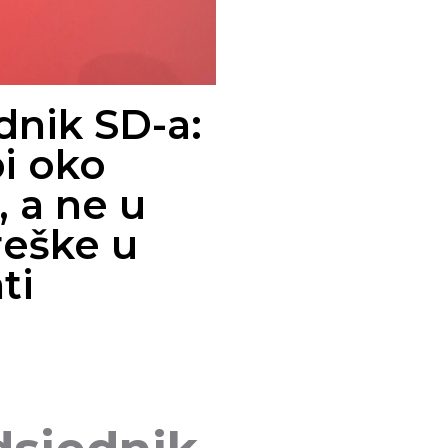
dnik SD-a:
i oko
, a ne u
reške u
ti