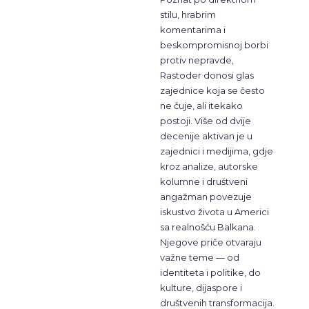
stilu, hrabrim
komentarima i
beskompromisnoj borbi
protiv nepravde,
Rastoder donosi glas
zajednice koja se često
ne čuje, ali itekako
postoji. Više od dvije
decenije aktivan je u
zajednici i medijima, gdje
kroz analize, autorske
kolumne i društveni
angažman povezuje
iskustvo života u Americi
sa realnošću Balkana.
Njegove priče otvaraju
važne teme — od
identiteta i politike, do
kulture, dijaspore i
društvenih transformacija.