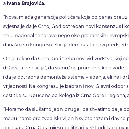
a
Ivana Brajovića
.
“Nova, mlađa generacija političara koja od danas preu
svjesna je da je Crnoj Gori potreban novi konsenzus i ko
ne u nacionalne torove nego oko građanskih i evropskih 
današnjem kongresu, Socijaldemokrata novi predsjed
On je rekao da Crnoj Gori treba novi vid vođstva, koji će 
država, a ne nacija”, da su nužne promjene koje vode u 
i da je potrebna demontaža sistema vladanja, ali ne i dr
vrijednosti. Na kongresu je izabran i novi Glavni odbor s
čestitke su upućene od kolega iz Crna Gore i regiona, 
“Moramo da slušamo jedni druge i da shvatimo da je d
među nama proizvod iskrivljenih svjetonazora i davno 
politika, a Crna Gora nijesu političari, već ljudi. Razgovara