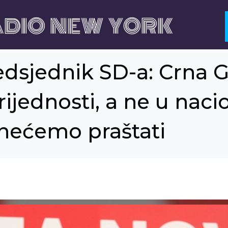
DIO NEW YORK
edsjednik SD-a: Crna 
ijednosti, a ne u naci
 nećemo praštati