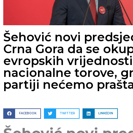
Šehović novi predsje
Crna Gora da se okup
evropskih vrijednosti
nacionalne torove, g
partiji nećemo prašta
FACEBOOK
TWITTER
LINKEDIN