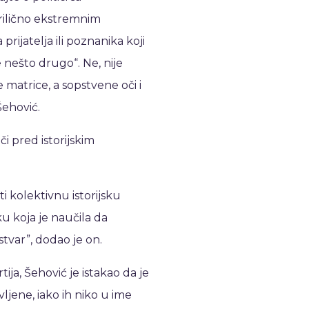
rilično ekstremnim
rijatelja ili poznanika koji
e nešto drugo“. Ne, nije
e matrice, a sopstvene oči i
Šehović.
i pred istorijskim
i kolektivnu istorijsku
ku koja je naučila da
stvar”, dodao je on.
ja, Šehović je istakao da je
jene, iako ih niko u ime